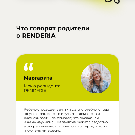
Что говорят родители
о RENDERIA
Маргарита
Мама резидента
П
RENDERIA
Ребёнок посещает занятия с этого учебного года,
П
но уже столько всего изучил — дома всегда
и
рассказывает и показывает, что проходили
р
и чему научились. На занятие бежит с радостью,
О
а от преподавателя в просто в восторге, говорит,
о
что очень интересно.
о
м