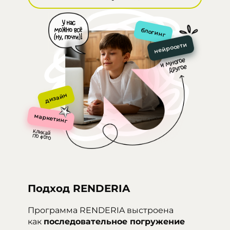
У нас
можно всё
блогинг
(ну, почти)!
нейросети
и многое
другое
дизайн
маркетинг
Подход RENDERIA
Программа RENDERIA выстроена
как
последовательное погружение