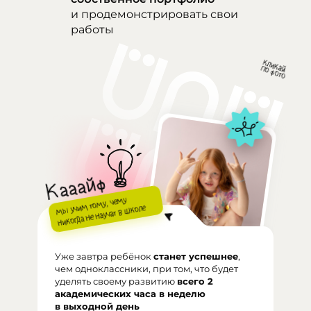
и продемонстрировать свои
работы
Кааайф
мы учим тому, чему
никогда не научат в школе
Уже завтра ребёнок
станет успешнее
,
чем одноклассники, при том, что будет
уделять своему развитию
всего 2
академических часа в неделю
в выходной день