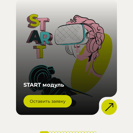
П
и
START модуль
в
Оставить заявку