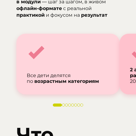
в модули
— шаг за шагом, в живом
офлайн-формате
с реальной
практикой
и фокусом на
результат
2 
Все дети делятся
ра
по
возрастным категориям
20
Что